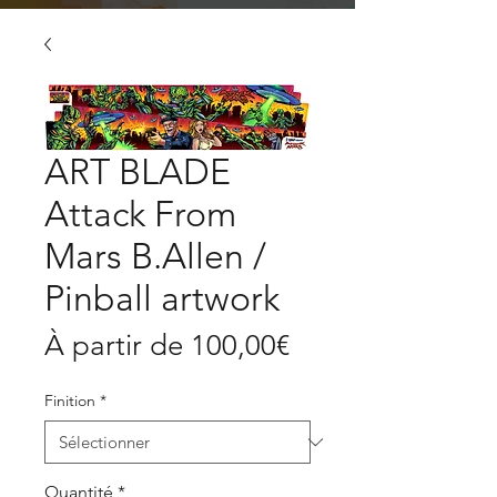
ART BLADE
Attack From
Mars B.Allen /
Pinball artwork
Prix
À partir de
100,00€
promotionnel
Finition
*
Quantité
*