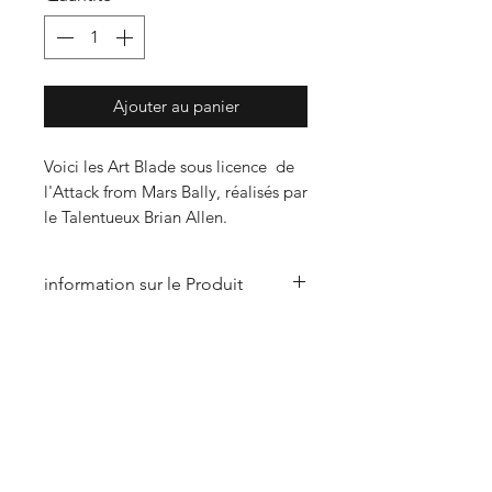
Ajouter au panier
Voici les Art Blade sous licence de
l'Attack from Mars Bally, réalisés par
le Talentueux Brian Allen.
information sur le Produit
Art Blade sous licence et
accompagnés de leur certificat
d'authenticité.
Reproduction interdite.
S'abonner