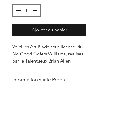
Ajouter au panier
Voici les Art Blade sous licence du
No Good Gofers Williams, réalisés
par le Talentueux Brian Allen.
information sur le Produit
Art Blade sous licence et
accompagnés de leur certificat
d'authenticité.
Reproduction interdite.
S'abonner