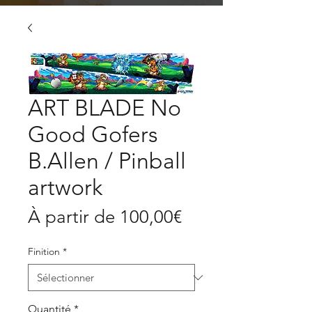
ART BLADE No
Good Gofers
B.Allen / Pinball
artwork
Prix
À partir de
100,00€
promotionnel
Finition
*
Quantité
*